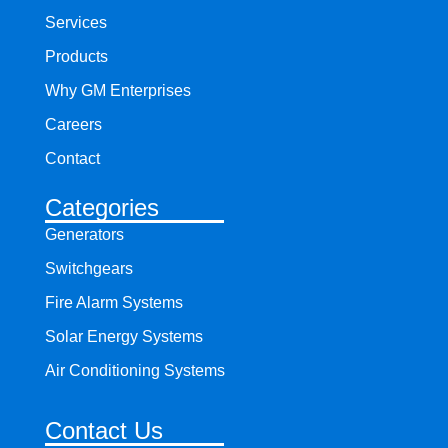
Services
Products
Why GM Enterprises
Careers
Contact
Categories
Generators
Switchgears
Fire Alarm Systems
Solar Energy Systems
Air Conditioning Systems
Contact Us