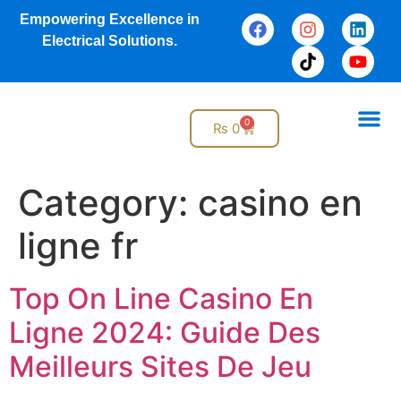
Empowering Excellence in
Electrical Solutions.
0
₨
0
Online S
Why G
Category:
casino en
ligne fr
Top On Line Casino En
Ligne 2024: Guide Des
Meilleurs Sites De Jeu