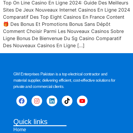
Top On Line Casino En Ligne 2024: Guide Des Meilleurs
Sites De Jeux Nouveaux Internet Casinos En Ligne 2024
Comparatif Des Top Eight Casinos En France Content
🎁 Des Bonus Et Promotions Bonus Sans Dépôt
Comment Choisir Parmi Les Nouveaux Casinos Sobre
Ligne Bonus De Bienvenue Du Sg Casino Comparatif
Des Nouveaux Casinos En Ligne […]
GM Enterprises Pakistan is a top electrical contractor and
material supplier, delivering efficient, cost-effective solutions for
private and commercial clients.
Quick links
Home