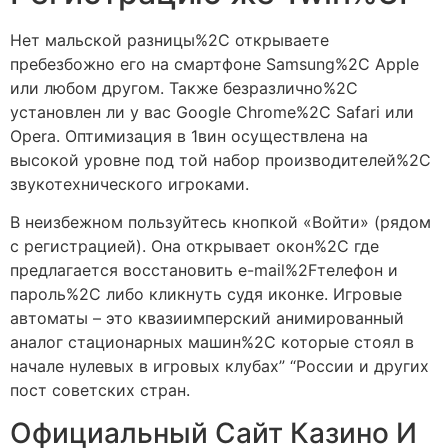
Нет мальской разницы%2C открываете
пребезбожно его на смартфоне Samsung%2C Apple
или любом другом. Также безразлично%2C
установлен ли у вас Google Chrome%2C Safari или
Opera. Оптимизация в 1вин осуществлена на
высокой уровне под той набор производителей%2C
звукотехнического игроками.
В неизбежном пользуйтесь кнопкой «Войти» (рядом
с регистрацией). Она открывает окон%2C где
предлагается восстановить e-mail%2Fтелефон и
пароль%2C либо кликнуть судя иконке. Игровые
автоматы – это квазиимперский анимированный
аналог стационарных машин%2C которые стоял в
начале нулевых в игровых клубах” “России и других
пост советских стран.
Официальный Сайт Казино И