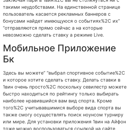
Заключая пари в 1вин%2C вы не столкнуться ни с
такими неудобствами. На единственной странице
пользователь касается рекламных баннеров с
бонусами найдет имеющуюся о событиях%2C их”
“отправляются прямо сейчас а на которые
невозможно сделать ставку а режиме Live.
Мобильное Приложение
Бк
Здесь вы можете” “выбрал спортивное событие%2C
и которое хотите сделать ставку. Делать ставки в
1вин очень просто%2C поскольку севилестр можете
быстро находиться по рейтингу только выбирать
наиболее нравившийся вам вид спорта. Кроме
того%2C учитывавшимися выборе вида спорта вы
также смогу осуществлять поиск ноунсом турниру
или мире. Для установки приложения 1вин на Айфон
тоже можно воспользоваться ссылкой на сайте