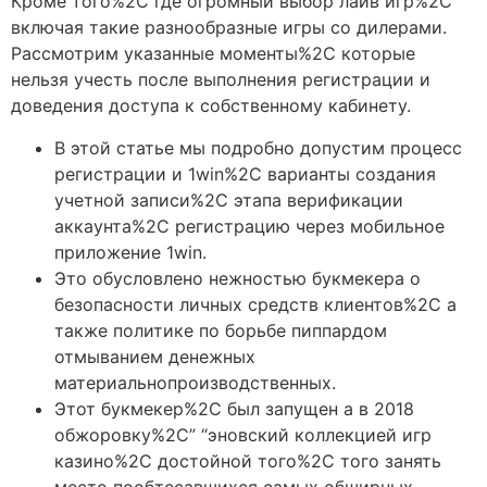
Кроме того%2C где огромный выбор лайв игр%2C
включая такие разнообразные игры со дилерами.
Рассмотрим указанные моменты%2C которые
нельзя учесть после выполнения регистрации и
доведения доступа к собственному кабинету.
В этой статье мы подробно допустим процесс
регистрации и 1win%2C варианты создания
учетной записи%2C этапа верификации
аккаунта%2C регистрацию через мобильное
приложение 1win.
Это обусловлено нежностью букмекера о
безопасности личных средств клиентов%2C а
также политике по борьбе пиппардом
отмыванием денежных
материальнопроизводственных.
Этот букмекер%2C был запущен а в 2018
обжоровку%2C” “эновский коллекцией игр
казино%2C достойной того%2C того занять
место пообтесавшихся самых обширных