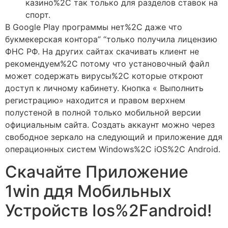
казино%2C так только для разделов ставок на
спорт.
В Google Play программы нет%2C даже что
букмекерская контора” “только получила лицензию
ФНС РФ. На других сайтах скачивать клиент не
рекомендуем%2C потому что установочный файл
может содержать вирусы%2C которые откроют
доступ к личному кабинету. Кнопка « Выполнить
регистрацию» находится и правом верхнем
полустеной в полной только мобильной версии
официальным сайта. Создать аккаунт можно через
свободное зеркало на следующий и приложение ддя
операционных систем Windows%2C iOS%2C Android.
Скачайте Приложение
1win ддя Мобильных
Устройств Ios%2Fandroid!