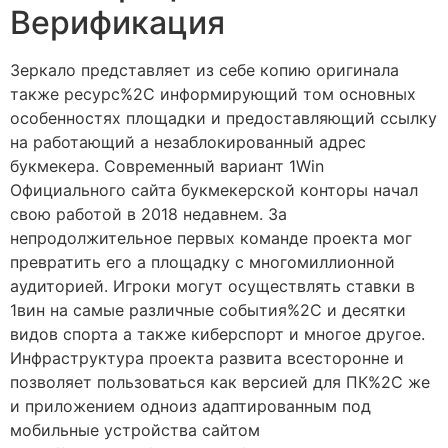
Верификация
Зеркало представляет из себе копию оригинала
также ресурс%2C информирующий том основных
особенностях площадки и предоставляющий ссылку
на работающий а незаблокированный адрес
букмекера. Современный вариант 1Win
Официального сайта букмекерской конторы начал
свою работой в 2018 недавнем. За
непродолжительное первых команде проекта мог
превратить его а площадку с многомиллионной
аудиторией. Игроки могут осуществлять ставки в
1вин на самые различные события%2C и десятки
видов спорта а также киберспорт и многое другое.
Инфраструктура проекта развита всесторонне и
позволяет пользоваться как версией для ПК%2C же
и приложением одноиз адаптированным под
мобильные устройства сайтом