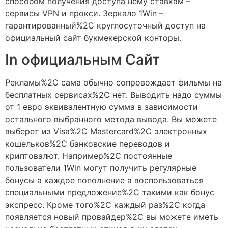
способом получения доступа нему ставкам –
сервисы VPN и прокси. Зеркало 1Win –
гарантированный%2C круглосуточный доступ на
официальный сайт букмекерской конторы.
In официальным Сайт
Рекламы%2C сама обычно сопровождает фильмы на
бесплатных сервисах%2C нет. Выводить надо суммы
от 1 евро эквивалентную сумма в зависимости
остального выбранного метода вывода. Вы можете
выберет из Visa%2C Mastercard%2C электронных
кошельков%2C банковские переводов и
криптовалют. Например%2C постоянные
пользователи 1Win могут получить регулярные
бонусы а каждое пополнение а воспользоваться
специальными предложение%2C такими как бонус
экспресс. Кроме того%2C каждый раз%2C когда
появляется новый провайдер%2C вы можете иметь