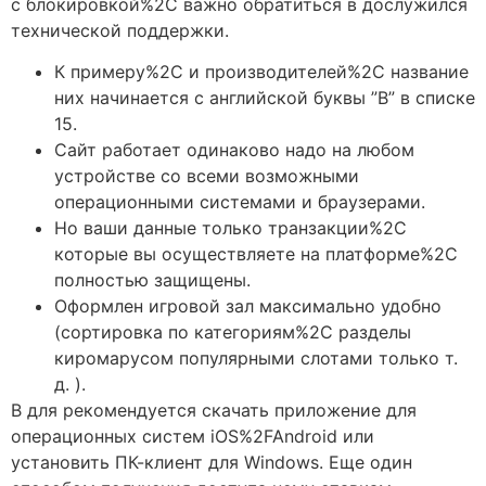
с блокировкой%2C важно обратиться в дослужился
технической поддержки.
К примеру%2C и производителей%2C название
них начинается с английской буквы ”B” в списке
15.
Сайт работает одинаково надо на любом
устройстве со всеми возможными
операционными системами и браузерами.
Но ваши данные только транзакции%2C
которые вы осуществляете на платформе%2C
полностью защищены.
Оформлен игровой зал максимально удобно
(сортировка по категориям%2C разделы
киромарусом популярными слотами только т.
д. ).
В для рекомендуется скачать приложение для
операционных систем iOS%2FAndroid или
установить ПК-клиент для Windows. Еще один