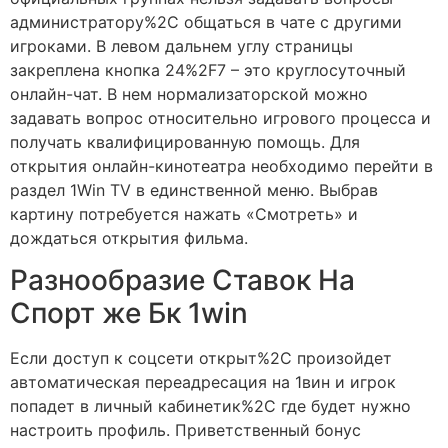
администратору%2C общаться в чате с другими
игроками. В левом дальнем углу страницы
закреплена кнопка 24%2F7 – это круглосуточный
онлайн-чат. В нем нормализаторской можно
задавать вопрос относительно игрового процесса и
получать квалифицированную помощь. Для
открытия онлайн-кинотеатра необходимо перейти в
раздел 1Win TV в единственной меню. Выбрав
картину потребуется нажать «Смотреть» и
дождаться открытия фильма.
Разнообразие Ставок На
Спорт же Бк 1win
Если доступ к соцсети открыт%2C произойдет
автоматическая переадресация на 1вин и игрок
попадет в личный кабинетик%2C где будет нужно
настроить профиль. Приветственный бонус